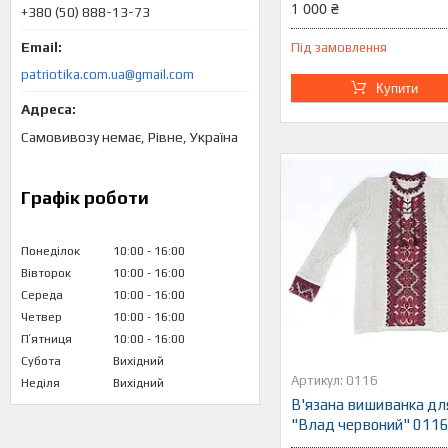
1 000 ₴
+380 (50) 888-13-73
Під замовлення
patriotika.com.ua@gmail.com
Купити
Самовивозу немає, Рівне, Україна
Графік роботи
Понеділок
10:00
16:00
Вівторок
10:00
16:00
Середа
10:00
16:00
Четвер
10:00
16:00
Пʼятниця
10:00
16:00
Субота
Вихідний
0116
Неділя
Вихідний
В'язана вишиванка дл
"Влад червоний" 011