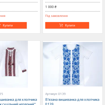
1 000 ₴
ення
Під замовлення
Купити
Купити
25
0139
ишиванка для хлопчика
В'язана вишиванка для хлопчика
к суцільний червоний"
0139