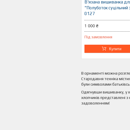
В'язана вишиванка дл
"Полуботок суцільний 
0127
1 000 ₴
Під замовлення
Купити
В орнаменті можна розгле
Стародавня техніка містил
були символами батьківсь
Одягнувши вишиванку, у хл
хлопчиків представлені з 
задоволенням!