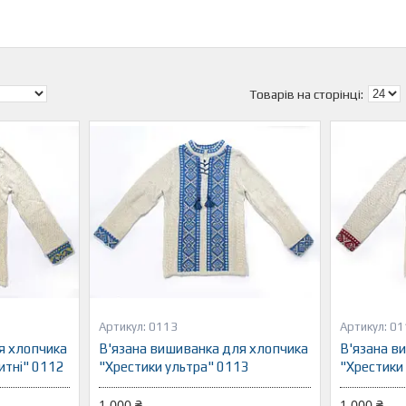
0113
01
я хлопчика
В'язана вишиванка для хлопчика
В'язана в
итні" 0112
"Хрестики ультра" 0113
"Хрестики
1 000 ₴
1 000 ₴