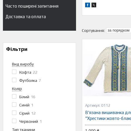
Часто поширені запитання
Доставка та оплата
Фільтри
Вид виробу
Кофта
22
Футболка
7
Колір
Білий
16
Синій
1
0112
В'язана вишиванка дл
Сірий
12
"Хрестики жовто-блак
Червоний
1
Тип тканини
1 000 ₴