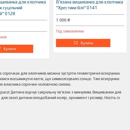
ишиванка для хлопчика
В'язана вишиванка для хлопчика
к суцільний
"Хрестики білі" 0141
й" 0128
1 000 ₴
Під замовлення
ення
Купити
Купити
в сорочках для хлопчиків можна зустріти геометричні візерунки.
алися восьмикутні квіти, що символізувало сонце. Такі візерунки
яє власника сорочки чоловічою силою.
краса! Дитина відчує сакральну зв'язок з минулим. Вишиванки для
 для своєї дитини вподобаний колір, орнамент і розмір. Носіть із