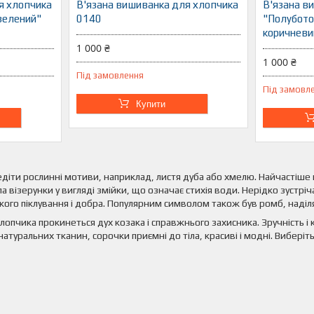
я хлопчика
В'язана вишиванка для хлопчика
В'язана в
зелений"
0140
"Полубото
коричневи
1 000 ₴
1 000 ₴
Під замовлення
Під замовл
Купити
діти рослинні мотиви, наприклад, листя дуба або хмелю. Найчастіше 
а візерунки у вигляді змійки, що означає стихія води. Нерідко зустріч
кого піклування і добра. Популярним символом також був ромб, наділ
опчика прокинеться дух козака і справжнього захисника. Зручність і 
натуральних тканин, сорочки приємні до тіла, красиві і модні. Виберіть