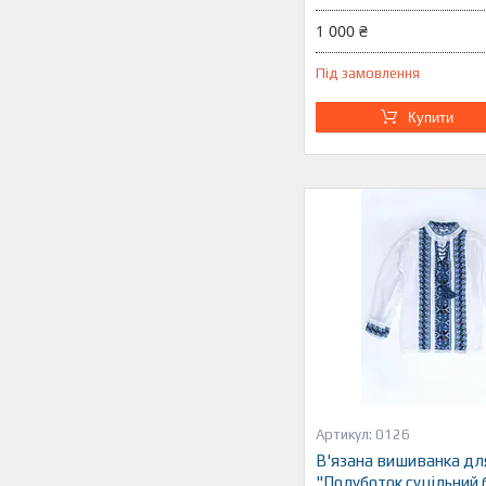
1 000 ₴
Під замовлення
Купити
0126
В'язана вишиванка дл
"Полуботок суцільний 