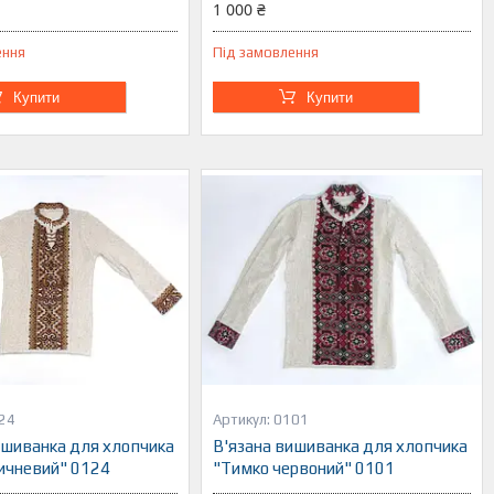
1 000 ₴
ення
Під замовлення
Купити
Купити
24
0101
ишиванка для хлопчика
В'язана вишиванка для хлопчика
ичневий" 0124
"Тимко червоний" 0101