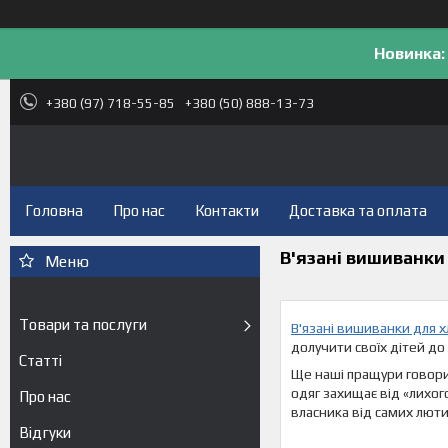
Новинка:
+380 (97) 718-55-85
+380 (50) 888-13-73
Головна
Про нас
Контакти
Доставка та оплата
В'язані вишиванки
Товари та послуги
В'язані вишиванки для х
долучити своїх дітей до 
Статті
Ще наші пращури говорил
одяг захищає від «лихог
Про нас
власника від самих люти
Відгуки