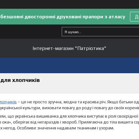
 безшовні двосторонні друковані прапори з атласу
Д
Інтернет-магазин "Патріотика"
 для хлопчиків
лопчиків
– це не просто зручна, модна та красива річ. Якщо батьки о
української культури, виховати повагу до роду і повагу до своїх корені
и, що українська вишиванка для хлопчика виступає в ролі своєрідної
о ока», оберігає від негараздів і хвороб. Прилягаюча до тіла вишита 
х негод. Особливе значення надавали тканинам і узорам.