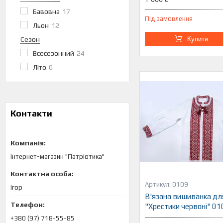
Бавовна
17
Під замовлення
Льон
12
Сезон
Купити
Всесезонний
24
Літо
6
Контакти
Інтернет-магазин "Патріотика"
0109
Ігор
В'язана вишиванка дл
"Хрестики червоні" 01
+380 (97) 718-55-85