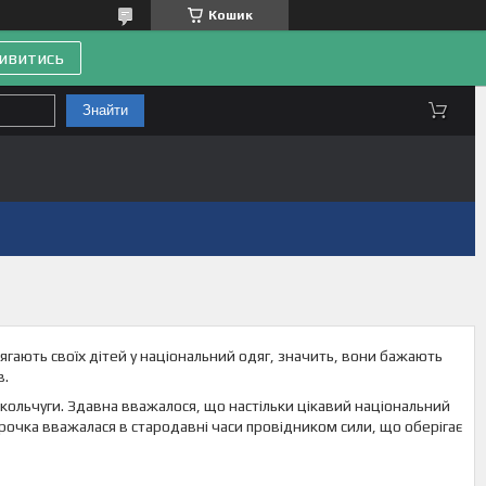
Кошик
ивитись
Знайти
дягають своїх дітей у національний одяг, значить, вони бажають
в.
 кольчуги. Здавна вважалося, що настільки цікавий національний
сорочка вважалася в стародавні часи провідником сили, що оберігає