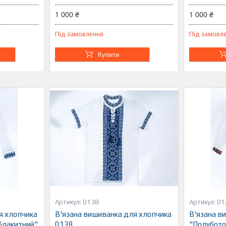
1 000 ₴
1 000 ₴
Під замовлення
Під замовл
Купити
0138
01
я хлопчика
В'язана вишиванка для хлопчика
В'язана в
блакитний"
0138
"Полубото