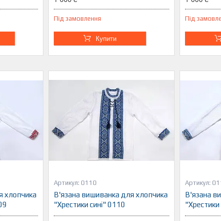
Під замовлення
Під замовл
Купити
0110
01
я хлопчика
В'язана вишиванка для хлопчика
В'язана в
09
"Хрестики сині" 0110
"Хрестики