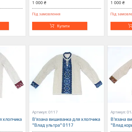
1 000 ₴
1 000 ₴
Під замовлення
Під замовл
Купити
0117
01
я хлопчика
В'язана вишиванка для хлопчика
В'язана в
6
"Влад ультра" 0117
"Влад кор