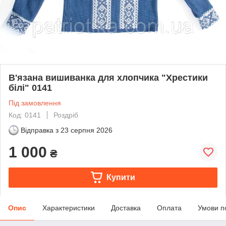
В'язана вишиванка для хлопчика "Хрестики
білі" 0141
Під замовлення
Код: 0141
Роздріб
Відправка з
23 серпня 2026
1 000
₴
Купити
Опис
Характеристики
Доставка
Оплата
Умови п