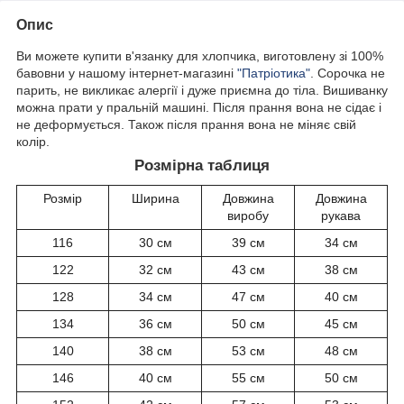
Опис
Ви можете купити
'язанку для хлопчика, виготовлену зі 100%
в
бавовни у нашому інтернет-магазині
"Патріотика"
. Сорочка не
парить, не викликає алергії і дуже приємна до тіла. Вишиванку
можна прати у пральній машині. Після прання вона не сідає і
не деформується. Також після прання вона не міняє свій
колір.
Розмірна таблиця
Розмір
Ширина
Довжина
Довжина
виробу
рукава
116
30 см
39 см
34 см
122
32 см
43 см
38 см
128
34 см
47 см
40 см
134
36 см
50 см
45 см
140
38 см
53 см
48 см
146
40 см
55 см
50 см