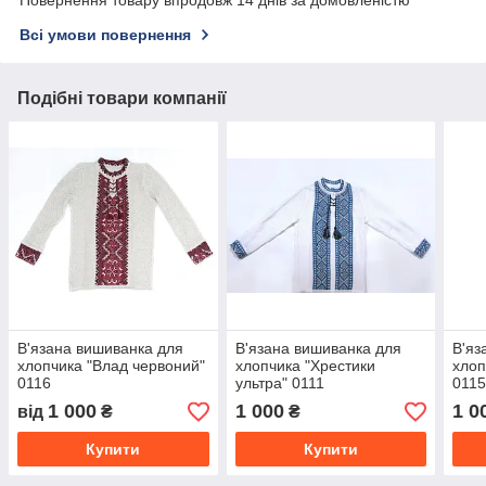
Всі умови повернення
Подібні товари компанії
В'язана вишиванка для
В'язана вишиванка для
В'яз
хлопчика "Влад червоний"
хлопчика "Хрестики
хлоп
0116
ультра" 0111
011
1 000
1 000
1 0
від
₴
₴
Купити
Купити