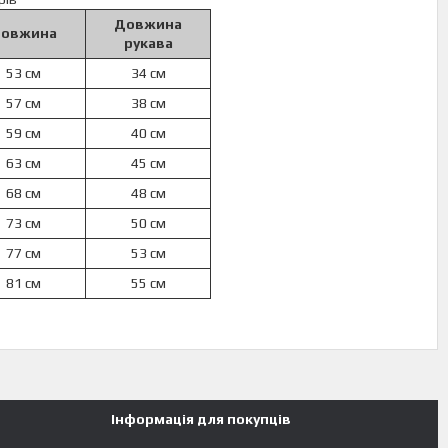
Довжина
овжина
рукава
53 см
34 см
57 см
38 см
59 см
40 см
63 см
45 см
68 см
48 см
73 см
50 см
77 см
53 см
81 см
55 см
Інформація для покупців