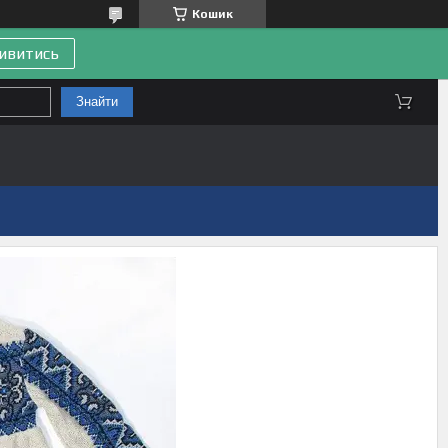
Кошик
ивитись
Знайти