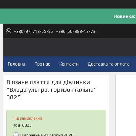
Новинка:
+380 (97) 718-55-85
+380 (50) 888-13-73
Головна
Про нас
Контакти
Доставка та оплата
В'язане плаття для дівчинки
"Влада ультра, горизонтальна"
0825
Під замовлення
Код:
0825
Відправка з 21 серпня 2026