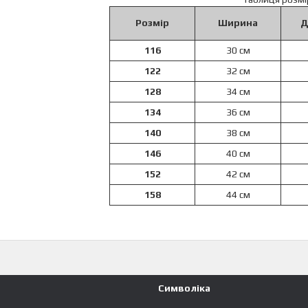
Розмір
Ширина
Д
116
30 см
122
32 см
128
34 см
134
36 см
140
38 см
146
40 см
152
42 см
158
44 см
Символіка