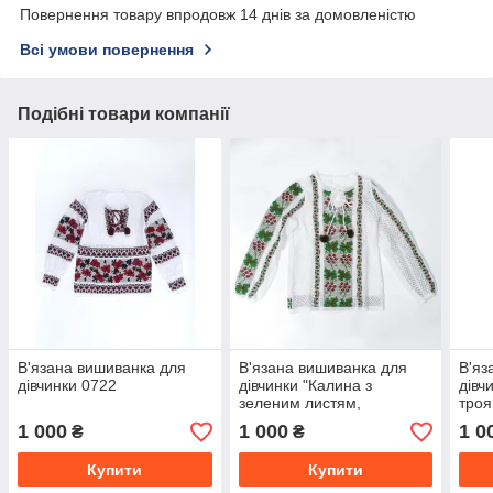
Повернення товару впродовж 14 днів за домовленістю
Всі умови повернення
Подібні товари компанії
В'язана вишиванка для
В'язана вишиванка для
В'яз
дівчинки 0722
дівчинки "Калина з
дівч
зеленим листям,
троя
вертикальна" 0745
1 000
1 000
1 0
₴
₴
Купити
Купити