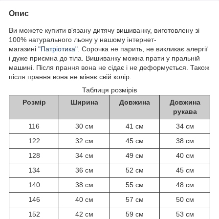
Опис
Ви можете купити в'язану дитячу вишиванку, виготовлену зі
100% натурального льону у нашому інтернет-
магазині
"Патріотика"
. Сорочка не парить, не викликає алергії
і дуже приємна до тіла. Вишиванку можна прати у пральній
машині. Після прання вона не сідає і не деформується. Також
після прання вона не міняє свій колір.
Таблиця розмірів
Розмір
Ширина
Довжина
Довжина
рукава
116
30 см
41 см
34 см
122
32 см
45 см
38 см
128
34 см
49 см
40 см
134
36 см
52 см
45 см
140
38 см
55 см
48 см
146
40 см
57 см
50 см
152
42 см
59 см
53 см