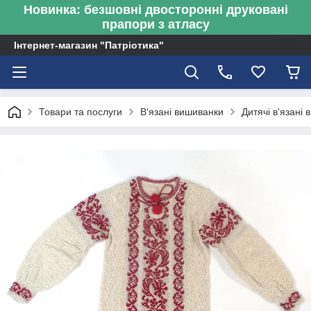
Новинка: безшовні двосторонні друковані
прапори з атласу
Інтернет-магазин "Патріотика"
Товари та послуги
В'язані вишиванки
Дитячі в'язані