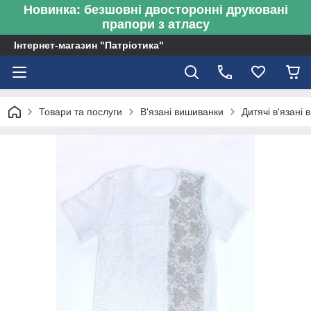
Новинка: безшовні двосторонні друковані
прапори з атласу
Інтернет-магазин "Патріотика"
Товари та послуги
В'язані вишиванки
Дитячі в'язані