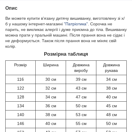
Опис
Ви можете купити в'язану дитячу вишиванку, виготовлену зі х/
б у нашому інтернет-магазині
"Патріотика"
. Сорочка не
парить, не викликає алергії і дуже приємна до тіла. Вишиванку
можна прати у пральній машині. Після прання вона не сідає і
не деформується. Також після прання вона не міняє свій
колір.
Розмірна таблиця
Розмір
Ширина
Довжина
Довжина
виробу
рукава
116
30 см
39 см
34 см
122
32 см
43 см
38 см
128
34 см
47 см
40 см
134
36 см
50 см
45 см
140
38 см
53 см
48 см
146
40 см
55 см
50 см