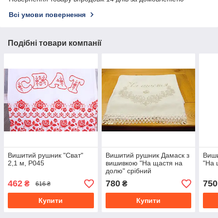
Всі умови повернення
Подібні товари компанії
Вишитий рушник "Сват"
Вишитий рушник Дамаск з
Виши
2,1 м, Р045
вишивкою "На щастя на
"На 
долю" срібний
462
780
750
₴
₴
616 ₴
Купити
Купити