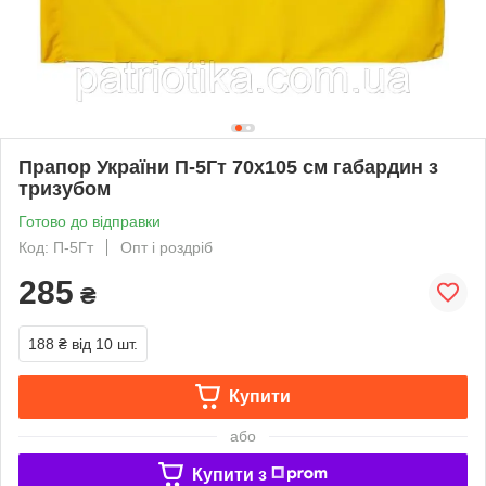
Прапор України П-5Гт 70x105 см габардин з
тризубом
Готово до відправки
Код: П-5Гт
Опт і роздріб
285
₴
188 ₴
від 10 шт.
Купити
або
Купити з