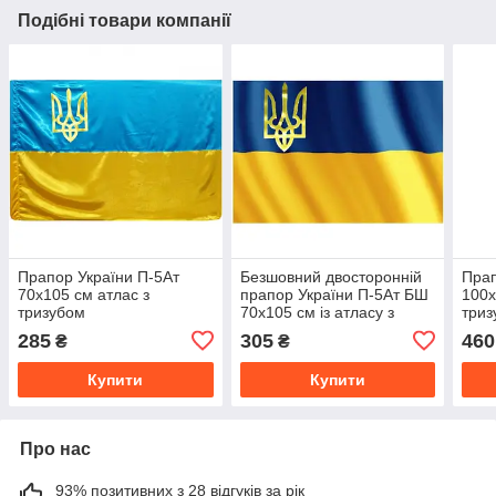
Подібні товари компанії
Прапор України П-5Ат
Безшовний двосторонній
Прап
70x105 см атлас з
прапор України П-5Ат БШ
100x
тризубом
70x105 см із атласу з
триз
тризубом
285
305
460
₴
₴
Купити
Купити
Про нас
93% позитивних з 28 відгуків за рік