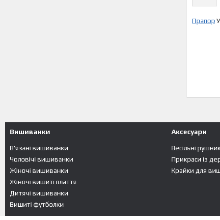
Прапор
У
Вишиванки
Аксесуари
В'язані вишиванки
Весільні рушни
Чоловічі вишиванки
Прикраси із де
Жіночі вишиванки
Крайки для ви
Жіночі вишиті плаття
Дитячі вишиванки
Вишиті футболки