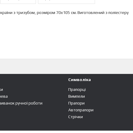
країни з тризубом, розміром 70x105 см. Виготовлений з поліестеру
Символіка
ки
Прапорці
рева
Вимпели
шиванок ручної роботи
Прапори
Автопрапори
Стрічки