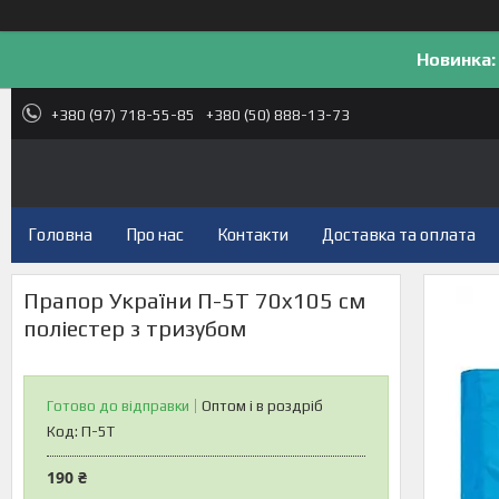
Новинка:
+380 (97) 718-55-85
+380 (50) 888-13-73
Головна
Про нас
Контакти
Доставка та оплата
Прапор України П-5Т 70x105 см
поліестер з тризубом
Готово до відправки
Оптом і в роздріб
Код:
П-5Т
190 ₴