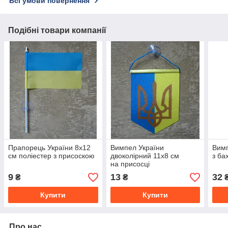
Всі умови повернення
Подібні товари компанії
Прапорець України 8х12
Вимпел України
Вимп
см поліестер з присоскою
двоколірний 11х8 см
з б
на присосці
9
13
32
₴
₴
Купити
Купити
Про нас