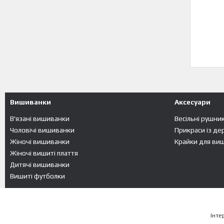
Вишиванки
Аксесуари
В'язані вишиванки
Весільні рушни
Чоловічі вишиванки
Прикраси із де
Жіночі вишиванки
Крайки для ви
Жіночі вишиті плаття
Дитячі вишиванки
Вишиті футболки