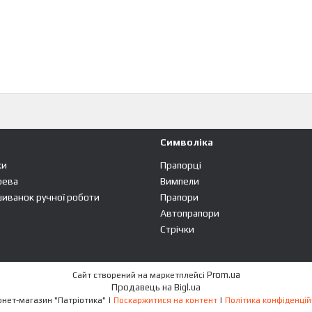
Символіка
ки
Прапорці
рева
Вимпели
шиванок ручної роботи
Прапори
Автопрапори
Стрічки
Prom.ua
Сайт створений на маркетплейсі
Продавець на Bigl.ua
Інтернет-магазин "Патріотика" |
Поскаржитися на контент
|
Політика конфіденцій