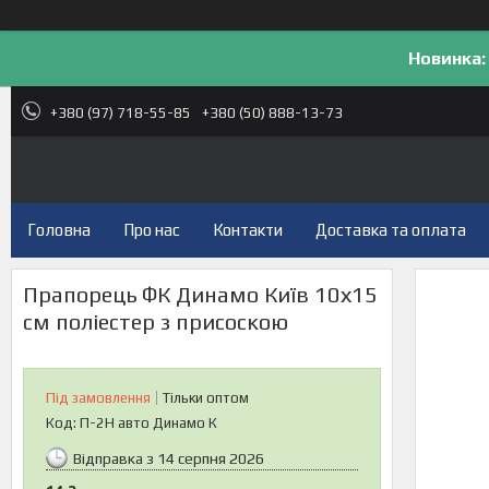
Новинка:
+380 (97) 718-55-85
+380 (50) 888-13-73
Головна
Про нас
Контакти
Доставка та оплата
Прапорець ФК Динамо Київ 10х15
см поліестер з присоскою
Під замовлення
Тільки оптом
Код:
П-2Н авто Динамо К
Відправка з 14 серпня 2026