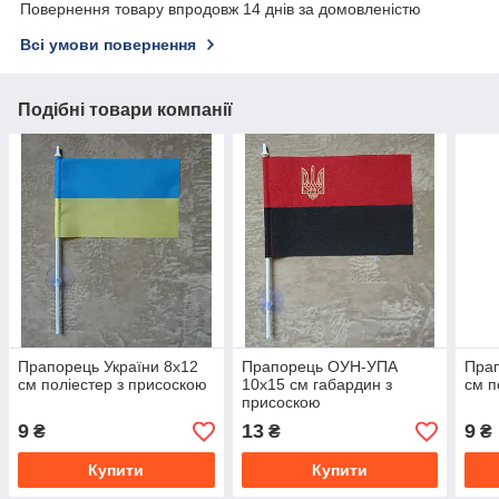
Повернення товару впродовж 14 днів за домовленістю
Всі умови повернення
Подібні товари компанії
Прапорець України 8х12
Прапорець ОУН-УПА
Пра
см поліестер з присоскою
10х15 см габардин з
см п
присоскою
9
13
9
₴
₴
₴
Купити
Купити