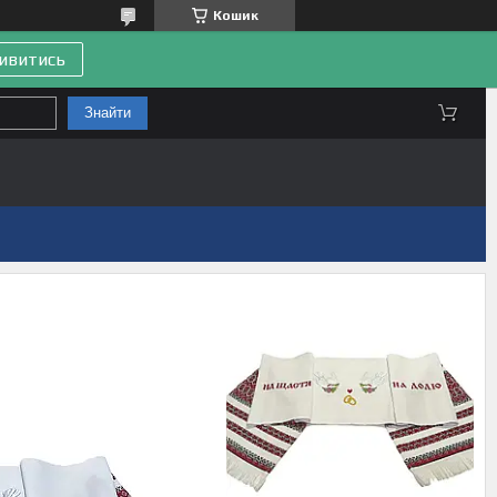
Кошик
ивитись
Знайти