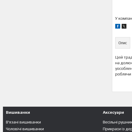
У компан
Опис
Цей трад
на долю»
уособлен
роблячи 
Вишиванки
Аксесуари
В'язані вишиванки
Весільні рушни
Чоловічі вишиванки
Прикраси із де