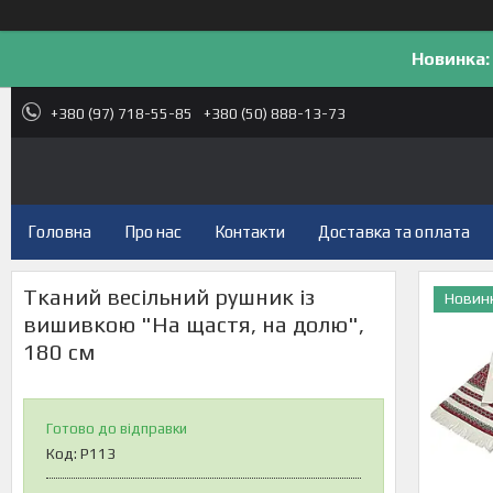
Новинка:
+380 (97) 718-55-85
+380 (50) 888-13-73
Головна
Про нас
Контакти
Доставка та оплата
Тканий весільний рушник із
Новин
вишивкою "На щастя, на долю",
180 см
Готово до відправки
Код:
Р113