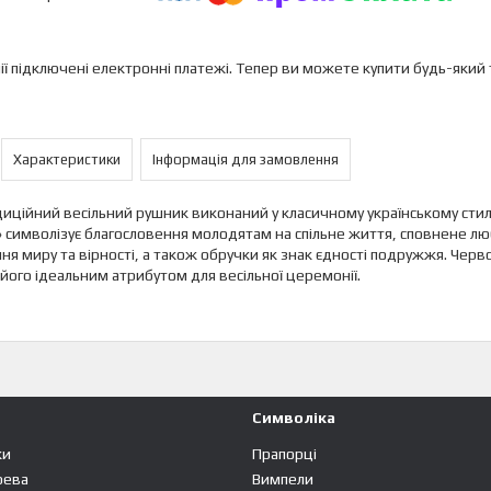
ії підключені електронні платежі. Тепер ви можете купити будь-який
Характеристики
Інформація для замовлення
иційний весільний рушник виконаний у класичному українському сти
 символізує благословення молодятам на спільне життя, сповнене лю
ня миру та вірності, а також обручки як знак єдності подружжя. Чер
його ідеальним атрибутом для весільної церемонії.
Символіка
ки
Прапорці
рева
Вимпели