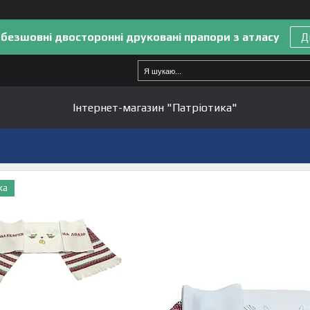
 безшовні двосторонні друковані прапори з атласу
Д
Інтернет-магазин "Патріотика"
ка