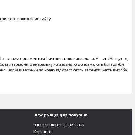
 товар не покидаючи сайту.
лі з тканим орнаментом і витонченою вишивкою. Напис «На щастя,
бові й гармонії. Центральну композицію доповнюють білі голуби —
воно-чорні візерунки по краях підкреслюють автентичність виробу,
Інформація для покупців
Часто поширені запитання
Контакти