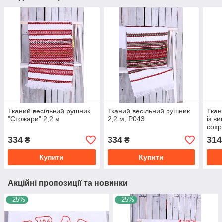
Тканий весільний рушник
Тканий весільний рушник
Ткан
"Стожари" 2,2 м
2,2 м, Р043
із в
сохр
334
334
314
₴
₴
Купити
Купити
Акційні пропозиції та новинки
–25%
–25%