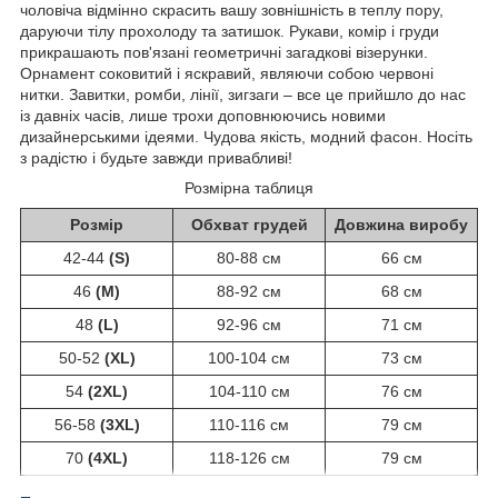
чоловіча відмінно скрасить вашу зовнішність в теплу пору,
даруючи тілу прохолоду та затишок. Рукави, комір і груди
прикрашають пов'язані геометричні загадкові візерунки.
Орнамент соковитий і яскравий, являючи собою червоні
нитки. Завитки, ромби, лінії, зигзаги – все це прийшло до нас
із давніх часів, лише трохи доповнюючись новими
дизайнерськими ідеями. Чудова якість, модний фасон. Носіть
з радістю і будьте завжди привабливі!
Розмірна таблиця
Розмір
Обхват грудей
Довжина виробу
42-44
(S)
80-88 см
66 см
46
(M)
88-92 см
68 см
48
(L)
92-96 см
71 см
50-52
(XL)
100-104 см
73 см
54
(2XL)
104-110 см
76 см
56-58
(3XL)
110-116 см
79 см
70
(4XL)
118-126 см
79 см