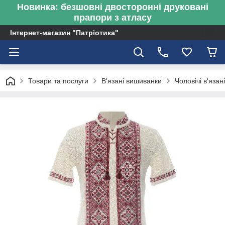
Новинка: безшовні двосторонні друковані
прапори з атласу
Інтернет-магазин "Патріотика"
Товари та послуги
В'язані вишиванки
Чоловічі в'яза