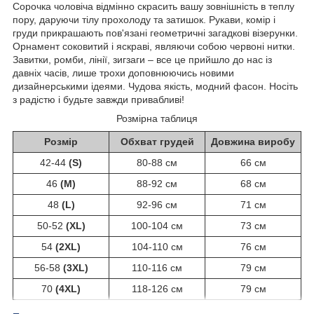
Сорочка чоловіча відмінно скрасить вашу зовнішність в теплу
пору, даруючи тілу прохолоду та затишок. Рукави, комір і
груди прикрашають пов'язані геометричні загадкові візерунки.
Орнамент соковитий і яскраві, являючи собою червоні нитки.
Завитки, ромби, лінії, зигзаги – все це прийшло до нас із
давніх часів, лише трохи доповнюючись новими
дизайнерськими ідеями. Чудова якість, модний фасон. Носіть
з радістю і будьте завжди привабливі!
Розмірна таблиця
Розмір
Обхват грудей
Довжина виробу
42-44
(S)
80-88 см
66 см
46
(M)
88-92 см
68 см
48
(L)
92-96 см
71 см
50-52
(XL)
100-104 см
73 см
54
(2XL)
104-110 см
76 см
56-58
(3XL)
110-116 см
79 см
70
(4XL)
118-126 см
79 см