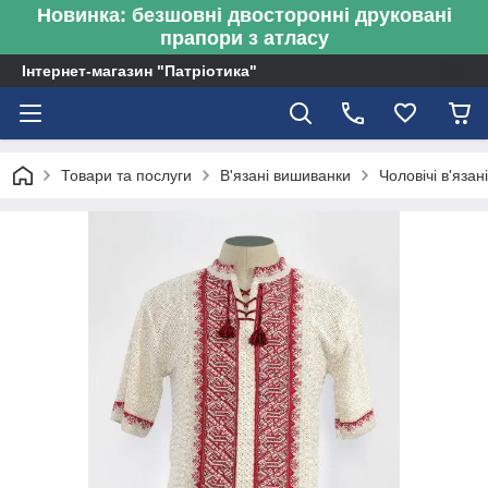
Новинка: безшовні двосторонні друковані
прапори з атласу
Інтернет-магазин "Патріотика"
Товари та послуги
В'язані вишиванки
Чоловічі в'яза