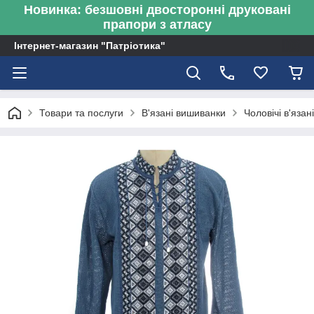
Новинка: безшовні двосторонні друковані
прапори з атласу
Інтернет-магазин "Патріотика"
Товари та послуги
В'язані вишиванки
Чоловічі в'яза