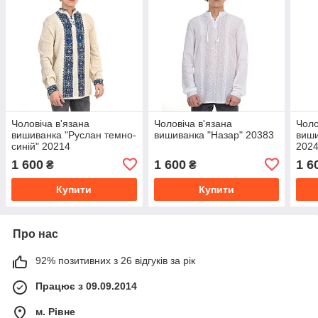
Чоловіча в'язана
Чоловіча в'язана
Чоло
вишиванка "Руслан темно-
вишиванка "Назар" 20383
виши
синій" 20214
202
1 600
1 600
1 6
₴
₴
Купити
Купити
Про нас
92% позитивних з 26 відгуків за рік
Працює з 09.09.2014
м. Рівне