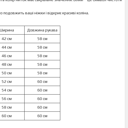
но подовжить ваші ніжки і відкриє красиві коліна.
Ширина
Довжина рукава
42 см
58 см
44 см
58 см
46 см
58 см
48 см
58 см
50 см
58 см
52 см
60 см
54 см
60 см
56 см
60 см
58 см
60 см
60 см
60 см