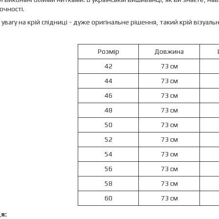
очності.
 увагу на крій спідниці - дуже оригінальне рішення, такий крій візуаль
Розмір
Довжина
42
73 см
44
73 см
46
73 см
48
73 см
50
73 см
52
73 см
54
73 см
56
73 см
58
73 см
60
73 см
я: