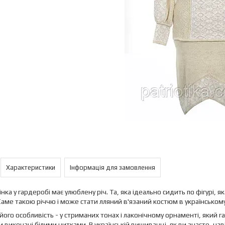
Характеристики
Інформація для замовлення
нка у гардеробі має улюблену річ. Та, яка ідеально сидить по фігурі, 
Саме такою річчю і може стати лляний в'язаний костюм в українському
його особливість - у стриманих тонах і лаконічному орнаменті, який г
и виконані білими нитками. В українській вишиванці, як ви знаєте, на