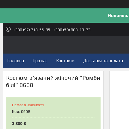
Новинка:
+380 (97) 718-55-85
+380 (50) 888-13-73
Головна
Про нас
Контакти
Доставка та оплата
Костюм в'язаний жіночий "Ромби
білі" 0608
Немає в наявності
Код:
0608
3 300 ₴