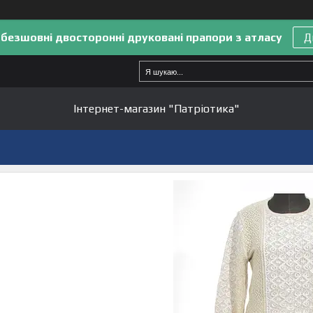
 безшовні двосторонні друковані прапори з атласу
Д
Інтернет-магазин "Патріотика"