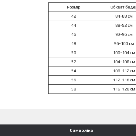
Розмір
Обхват беде
42
84-88 см
44
88-92 см
46
92-96 см
48
96-100 см
50
100-104 см
52
104-108 см
54
108-112 см
56
112-116 см
58
116-120 см
Символіка