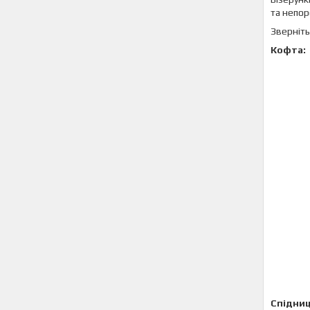
та непор
Зверніть
Кофта:
Спідниц