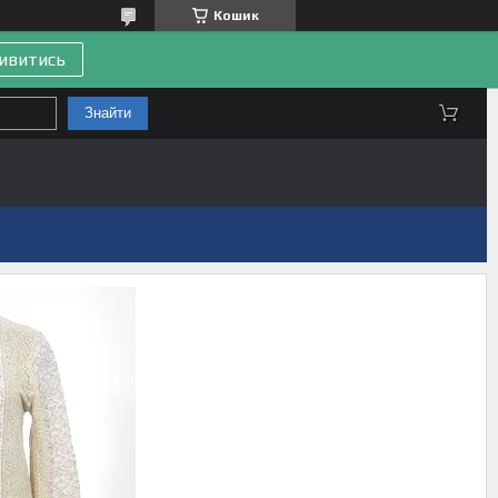
Кошик
ивитись
Знайти