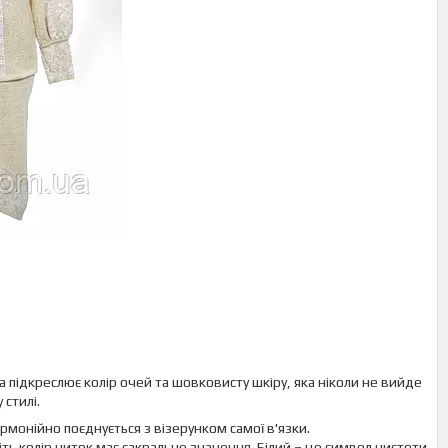
яка підкреслює колір очей та шовковисту шкіру, яка ніколи не вийде
 стилі.
армонійно поєднується з візерунком самої в'язки.
віть колір ниток має сакральне значення. Білий – це символ чистоти