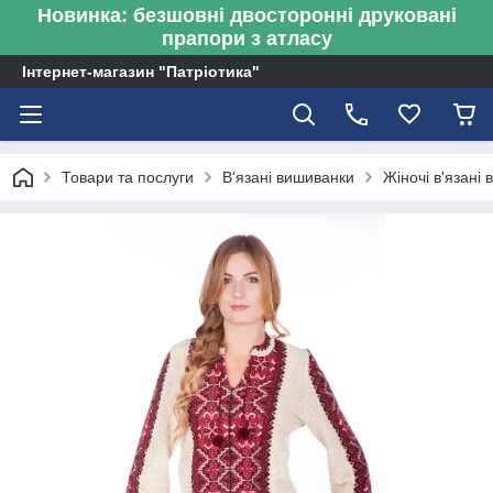
Новинка: безшовні двосторонні друковані
прапори з атласу
Інтернет-магазин "Патріотика"
Товари та послуги
В'язані вишиванки
Жіночі в'язані