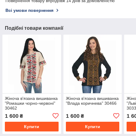
Повернення товару впродовж 14 днів за домовленістю
Всі умови повернення
Подібні товари компанії
Жіноча в'язана вишиванка
Жіноча в'язана вишиванка
Жіно
"Ромашки чорно-червоні"
"Влада коричнева" 30466
"Льв
30462
303
1 600
1 600
1 6
₴
₴
Купити
Купити