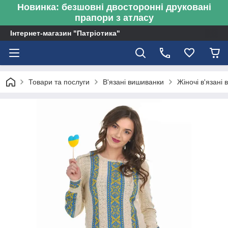
Новинка: безшовні двосторонні друковані
прапори з атласу
Інтернет-магазин "Патріотика"
Товари та послуги
В'язані вишиванки
Жіночі в'язані