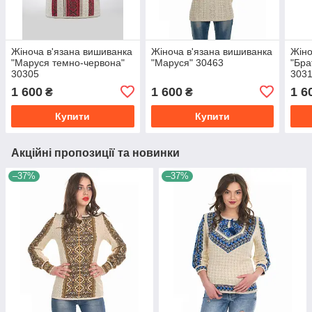
Жіноча в'язана вишиванка
Жіноча в'язана вишиванка
Жіно
"Маруся темно-червона"
"Маруся" 30463
"Бра
30305
303
1 600
1 600
1 6
₴
₴
Купити
Купити
Акційні пропозиції та новинки
–37%
–37%