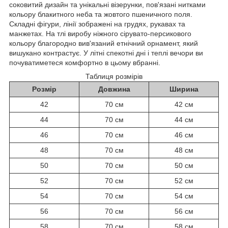
соковитий дизайн та унікальні візерунки, пов'язані нитками
кольору блакитного неба та жовтого пшеничного поля.
Складні фігури, лінії зображені на грудях, рукавах та
манжетах. На тлі виробу ніжного сірувато-персикового
кольору благородно вив'язаний етнічний орнамент, який
вишукано контрастує. У літні спекотні дні і теплі вечори ви
почуватиметеся комфортно в цьому вбранні.
Таблиця розмірів
Розмір
Довжина
Ширина
42
70 см
42 см
44
70 см
44 см
46
70 см
46 см
48
70 см
48 см
50
70 см
50 см
52
70 см
52 см
54
70 см
54 см
56
70 см
56 см
58
70 см
58 см