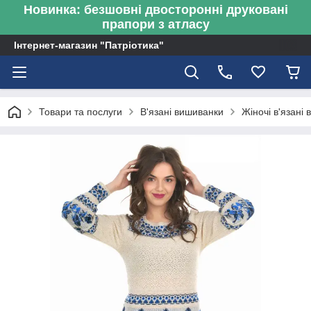
Новинка: безшовні двосторонні друковані
прапори з атласу
Інтернет-магазин "Патріотика"
Товари та послуги
В'язані вишиванки
Жіночі в'язані