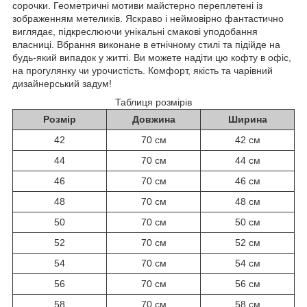
сорочки. Геометричні мотиви майстерно переплетені із
зображенням метеликів. Яскраво і неймовірно фантастично
виглядає, підкреслюючи унікальні смакові уподобання
власниці. Вбрання виконане в етнічному стилі та підійде на
будь-який випадок у житті. Ви можете надіти цю кофту в офіс,
на прогулянку чи урочистість. Комфорт, якість та чарівний
дизайнерський задум!
Таблиця розмірів
Розмір
Довжина
Ширина
42
70 см
42 см
44
70 см
44 см
46
70 см
46 см
48
70 см
48 см
50
70 см
50 см
52
70 см
52 см
54
70 см
54 см
56
70 см
56 см
58
70 см
58 см