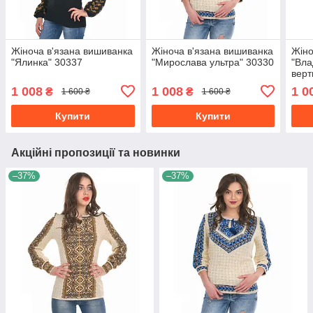
Жіноча в'язана вишиванка
Жіноча в'язана вишиванка
Жіно
"Ялинка" 30337
"Мирослава ультра" 30330
"Вла
верт
1 008
1 008
1 0
₴
₴
1 600 ₴
1 600 ₴
Купити
Купити
Акційні пропозиції та новинки
–37%
–37%