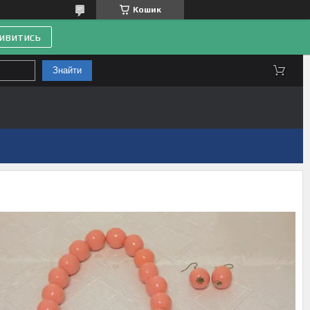
Кошик
ивитись
Знайти