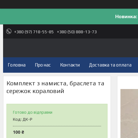
Новинка:
+380 (97) 718-55-85
+380 (50) 888-13-73
Головна
Про нас
Контакти
Доставка та оплата
Комплект з намиста, браслета та
сережок кораловий
Готово до відправки
Код:
ДК-Р
100 ₴