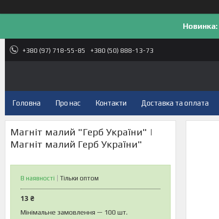
Новинка:
+380 (97) 718-55-85
+380 (50) 888-13-73
Головна
Про нас
Контакти
Доставка та оплата
Магніт малий "Герб України" |
Магніт малий Герб України"
В наявності
Тільки оптом
13 ₴
Мінімальне замовлення — 100 шт.