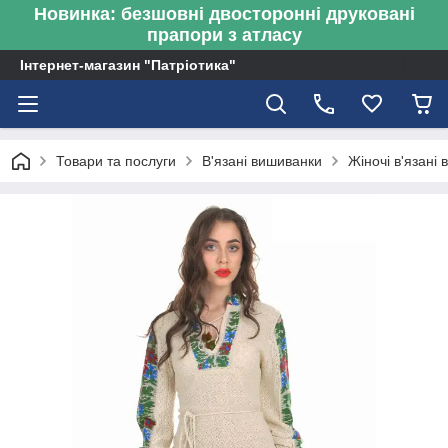
Новинка: безшовні двосторонні друковані
прапори з атласу
Інтернет-магазин "Патріотика"
Товари та послуги
В'язані вишиванки
Жіночі в'язані