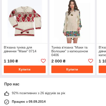
В'язана туніка для
Туніка в'язана "Маки та
В'яз
дівчинки "Маки" 0714
Волошки" з капюшоном
дівч
0406
кап
1 100
2 000
1 1
₴
₴
Купити
Купити
Про нас
92% позитивних з 26 відгуків за рік
Працює з 09.09.2014