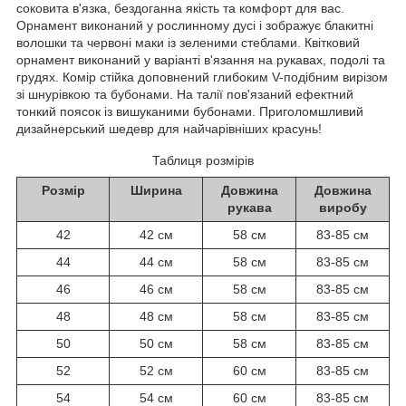
соковита в'язка, бездоганна якість та комфорт для вас.
Орнамент виконаний у рослинному дусі і зображує блакитні
волошки та червоні маки із зеленими стеблами. Квітковий
орнамент виконаний у варіанті в'язання на рукавах, подолі та
грудях. Комір стійка доповнений глибоким V-подібним вирізом
зі шнурівкою та бубонами. На талії пов'язаний ефектний
тонкий поясок із вишуканими бубонами. Приголомшливий
дизайнерський шедевр для найчарівніших красунь!
Таблиця розмірів
Розмір
Ширина
Довжина
Довжина
рукава
виробу
42
42 см
58 см
83-85 см
44
44 см
58 см
83-85 см
46
46 см
58 см
83-85 см
48
48 см
58 см
83-85 см
50
50 см
58 см
83-85 см
52
52 см
60 см
83-85 см
54
54 см
60 см
83-85 см