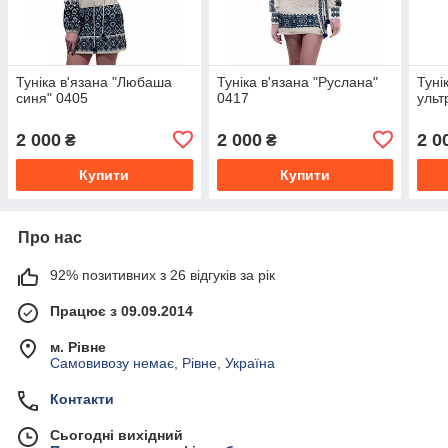
Туніка в'язана "Любаша
Туніка в'язана "Руслана"
Туні
синя" 0405
0417
ульт
2 000
2 000
2 0
₴
₴
Купити
Купити
Про нас
92% позитивних з 26 відгуків за рік
Працює з 09.09.2014
м. Рівне
Самовивозу немає, Рівне, Україна
Контакти
Сьогодні вихідний