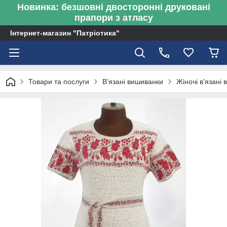
Новинка: безшовні двосторонні друковані
прапори з атласу
Інтернет-магазин "Патріотика"
Товари та послуги
В'язані вишиванки
Жіночі в'язані