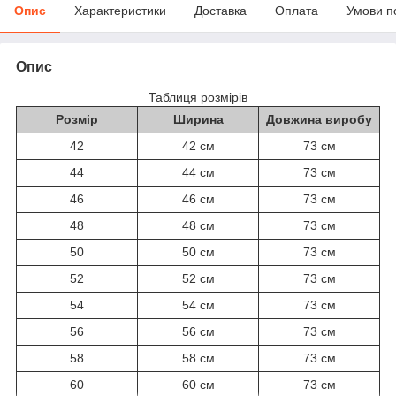
Опис
Характеристики
Доставка
Оплата
Умови п
Опис
Таблиця розмірів
Розмір
Ширина
Довжина виробу
42
42 см
73 см
44
44 см
73 см
46
46 см
73 см
48
48 см
73 см
50
50 см
73 см
52
52 см
73 см
54
54 см
73 см
56
56 см
73 см
58
58 см
73 см
60
60 см
73 см