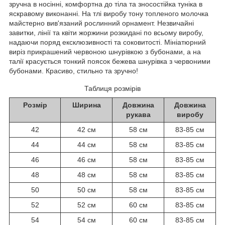
зручна в носінні, комфортна до тіла та зносостійка туніка в
яскравому виконанні. На тлі виробу тону топленого молочка
майстерно вив'язаний рослинний орнамент. Незвичайні
завитки, лінії та квіти жоржини розкидані по всьому виробу,
надаючи поряд ексклюзивності та соковитості. Мініатюрний
виріз прикрашений червоною шнурівкою з бубонами, а на
талії красується тонкий поясок бежева шнурівка з червоними
бубонами. Красиво, стильно та зручно!
Таблиця розмірів
Розмір
Ширина
Довжина
Довжина
рукава
виробу
42
42 см
58 см
83-85 см
44
44 см
58 см
83-85 см
46
46 см
58 см
83-85 см
48
48 см
58 см
83-85 см
50
50 см
58 см
83-85 см
52
52 см
60 см
83-85 см
54
54 см
60 см
83-85 см