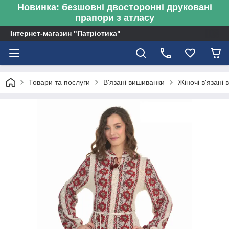
Новинка: безшовні двосторонні друковані
прапори з атласу
Інтернет-магазин "Патріотика"
Товари та послуги
В'язані вишиванки
Жіночі в'язані