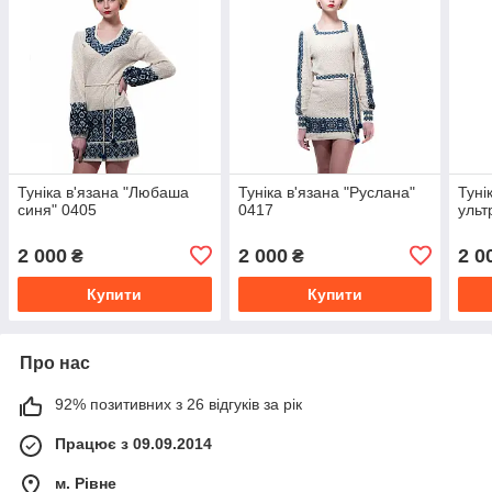
Туніка в'язана "Любаша
Туніка в'язана "Руслана"
Туні
синя" 0405
0417
ульт
2 000
2 000
2 0
₴
₴
Купити
Купити
Про нас
92% позитивних з 26 відгуків за рік
Працює з 09.09.2014
м. Рівне