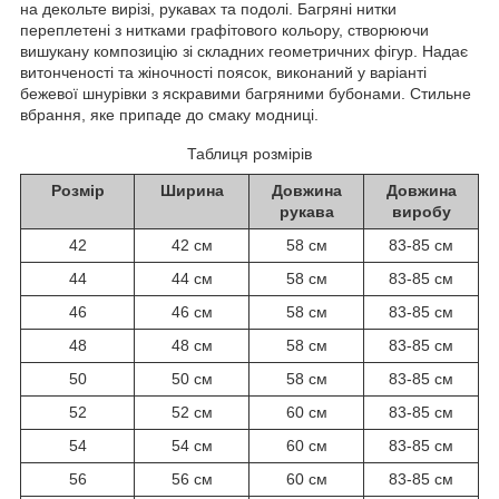
на декольте вирізі, рукавах та подолі. Багряні нитки
переплетені з нитками графітового кольору, створюючи
вишукану композицію зі складних геометричних фігур. Надає
витонченості та жіночності поясок, виконаний у варіанті
бежевої шнурівки з яскравими багряними бубонами. Стильне
вбрання, яке припаде до смаку модниці.
Таблиця розмірів
Розмір
Ширина
Довжина
Довжина
рукава
виробу
42
42 см
58 см
83-85 см
44
44 см
58 см
83-85 см
46
46 см
58 см
83-85 см
48
48 см
58 см
83-85 см
50
50 см
58 см
83-85 см
52
52 см
60 см
83-85 см
54
54 см
60 см
83-85 см
56
56 см
60 см
83-85 см