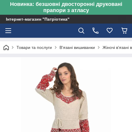
Новинка: безшовні двосторонні друковані
прапори з атласу
Інтернет-магазин "Патріотика"
Товари та послуги
В'язані вишиванки
Жіночі в'язані