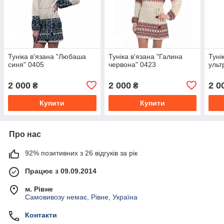
Туніка в'язана "Любаша
Туніка в'язана "Галина
Туні
синя" 0405
червона" 0423
ульт
2 000
2 000
2 0
₴
₴
Купити
Купити
Про нас
92% позитивних з 26 відгуків за рік
Працює з 09.09.2014
м. Рівне
Самовивозу немає, Рівне, Україна
Контакти