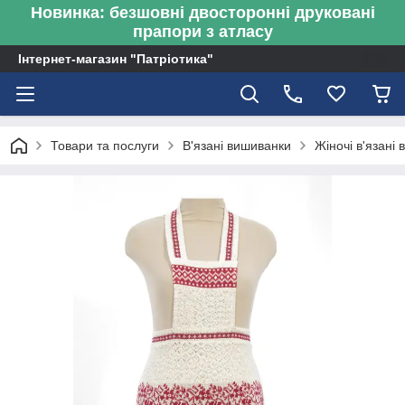
Новинка: безшовні двосторонні друковані
прапори з атласу
Інтернет-магазин "Патріотика"
Товари та послуги
В'язані вишиванки
Жіночі в'язані