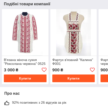
Подібні товари компанії
В'язана жіноча сукня
Фартух в'язаний "Калина"
Фарт
"Роксолана червона" 0525
Ф001
черв
3 000
900
900
₴
₴
Купити
Купити
Про нас
92% позитивних з 26 відгуків за рік