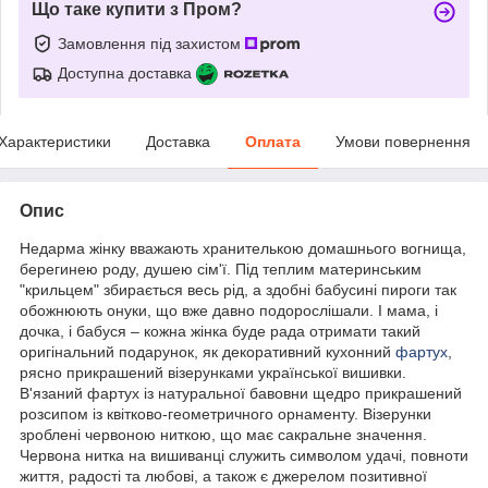
Що таке купити з Пром?
Замовлення під захистом
Доступна доставка
Характеристики
Доставка
Оплата
Умови повернення
Опис
Недарма жінку вважають хранителькою домашнього вогнища,
берегинею роду, душею сім'ї. Під теплим материнським
"крильцем" збирається весь рід, а здобні бабусині пироги так
обожнюють онуки, що вже давно подорослішали. І мама, і
дочка, і бабуся – кожна жінка буде рада отримати такий
оригінальний подарунок, як декоративний кухонний
фартух
,
рясно прикрашений візерунками української вишивки.
В'язаний фартух із натуральної бавовни щедро прикрашений
розсипом із квітково-геометричного орнаменту. Візерунки
зроблені червоною ниткою, що має сакральне значення.
Червона нитка на вишиванці служить символом удачі, повноти
життя, радості та любові, а також є джерелом позитивної