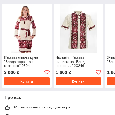
В'язана жіноча сукня
Чоловіча в'язана
Жіно
"Влада червона з
вишиванка "Влад
"Вла
кокеткою" 0504
червоний" 20246
3 000
1 600
1 6
₴
₴
Купити
Купити
Про нас
92% позитивних з 26 відгуків за рік