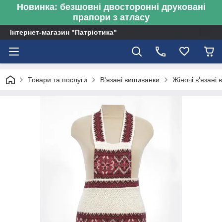
Новинка: безшовні двосторонні друковані
прапори з атласу
Інтернет-магазин "Патріотика"
Товари та послуги
В'язані вишиванки
Жіночі в'язані