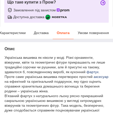
Що таке купити з Пром?
Замовлення під захистом
Доступна доставка
Характеристики
Доставка
Оплата
Умови повернення
Опис
Українська вишивка як ніколи у моді. Різні орнаменти,
візерунки, квіти та геометричні фігури прикрашають не лише
традиційні сорочки чи рушники, але й присутні на такому,
здавалося б, повсякденному виробі, як кухонний
фартух
.
Проте саме українська вишивка перетворює простий
аксесуар
на ефектний та оригінальний подарунок, яку гідно оцінить
справжня хранителька домашнього вогнища та берегиня
родини – українська жінка.
В'язаний фартух з натурального льону рясно прикрашений
сакральною українською вишивкою у вигляді хитромудрих
візерунків та геометричних фігур. Така модель, безперечно,
дуже сподобається справжнім поціновувачам української