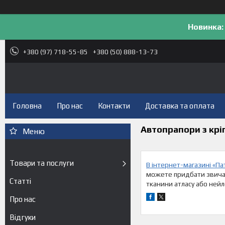
Новинка:
+380 (97) 718-55-85
+380 (50) 888-13-73
Головна
Про нас
Контакти
Доставка та оплата
Автопрапори з крі
Товари та послуги
В інтернет-магазині «П
можете придбати звичай
Статті
тканини атласу або нейл
Про нас
Відгуки