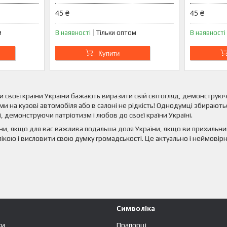
45 ₴
45 ₴
м
В наявності
Тільки оптом
В наявності
Купити
и своєї країни України бажають виразити свій світогляд, демонструюч
ми на кузові автомобіля або в салоні не рідкість! Однодумці збира
, демонструючи патріотизм і любов до своєї країни Україні.
аїни, якщо для вас важлива подальша доля України, якщо ви прихильн
кою і висловити свою думку громадськості. Це актуально і неймовірн
Символіка
ки
Прапорці