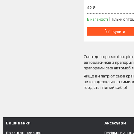
42 ₴
В наявності
Тільки опто
Купити
Сьогодні справжні патріот
автовласників з прапорця
прапорами свої автомобілі
Якщо ви патріот своєї кр
авто з державною символі
гордість і гідний вибір!
Вишиванки
Аксесуари
В'язані вишиванки
Весільні рушни