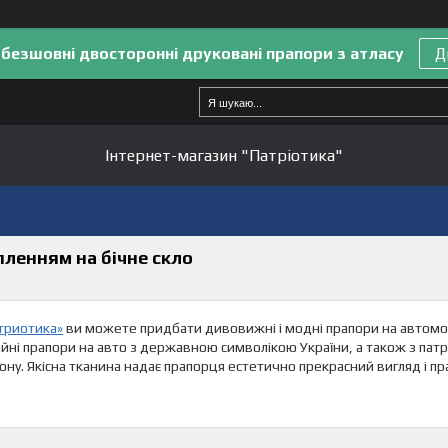
 безшовні двосторонні друковані прапори з атласу
Д
Інтернет-магазин "Патріотика"
пленням на бічне скло
атриотика»
ви можете придбати дивовижні і модні прапори на автомобі
ні прапори на авто з державною символікою України, а також з патр
ону. Якісна тканина надає прапорця естетично прекрасний вигляд і пр