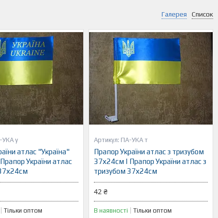
Галерея
Список
-УКА у
ПА-УКА т
аїни атлас "Україна"
Прапор України атлас з тризубом
 Прапор України атлас
37х24см | Прапор України атлас з
 37х24см
тризубом 37х24см
42 ₴
Тільки оптом
В наявності
Тільки оптом