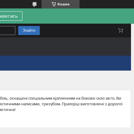
Кошик
ивитись
Знайти
ль, оснащені спеціальним кріпленням на бокове скло авто. Ви
іотичними написами, тризубом. Прапорці виготовлені з дорогої
актична!