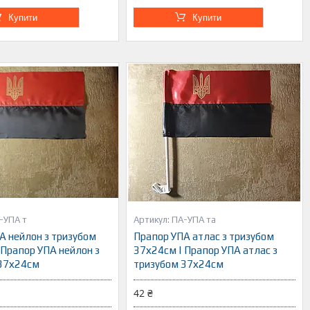
Купити
Купити
-УПА т
ПА-УПА та
А нейлон з тризубом
Прапор УПА атлас з тризубом
 Прапор УПА нейлон з
37х24см | Прапор УПА атлас з
37х24см
тризубом 37х24см
42 ₴