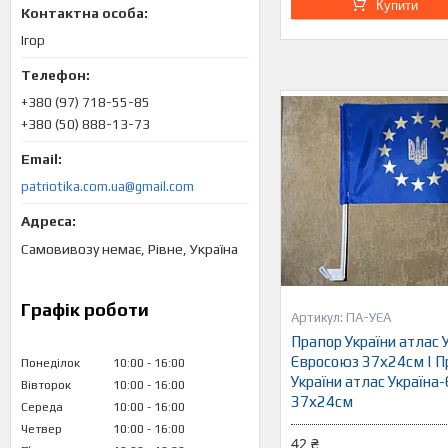
Купити
Ігор
+380 (97) 718-55-85
+380 (50) 888-13-73
patriotika.com.ua@gmail.com
Самовивозу немає, Рівне, Україна
Графік роботи
ПА-УЄА
Прапор України атлас 
Євросоюз 37х24см | П
Понеділок
10:00
16:00
України атлас Україна
Вівторок
10:00
16:00
37х24см
Середа
10:00
16:00
Четвер
10:00
16:00
42 ₴