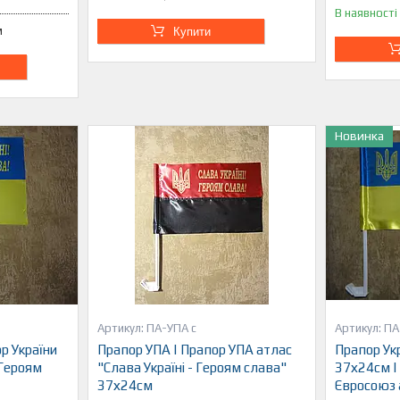
В наявності
м
Купити
Новинка
ПА-УПА с
ПА
р України
Прапор УПА | Прапор УПА атлас
Прапор Ук
 Героям
"Слава Україні - Героям слава"
37х24см |
37х24см
Євросоюз 