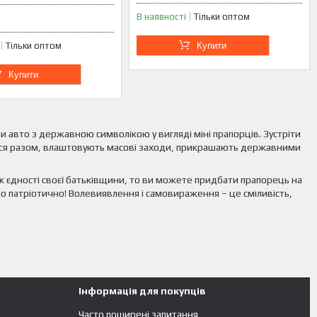
В наявності
Тільки оптом
Тільки оптом
Купити
Купити
и авто з державною символікою у вигляді міні прапорців. Зустріти
ються разом, влаштовують масові заходи, прикрашають державними
ик єдності своєї батьківщини, то ви можете придбати прапорець на
о патріотично! Волевиявлення і самовираження – це сміливість,
Інформація для покупців
Часто поширені запитання