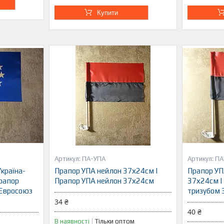
Купити
ПА-УПА
ПА
Україна-
Прапор УПА нейлон 37х24см |
Прапор УП
рапор
Прапор УПА нейлон 37х24см
37х24см |
-Євросоюз
тризубом 
34 ₴
40 ₴
В наявності
Тільки оптом