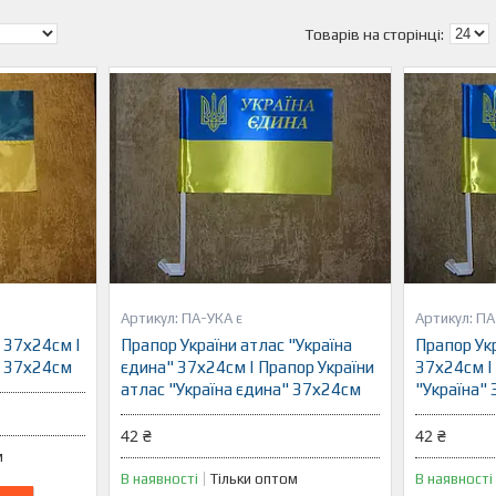
ПА-УКА є
ПА
 37х24см |
Прапор України атлас "Україна
Прапор Укр
н 37х24см
єдина" 37х24см | Прапор України
37х24см |
атлас "Україна єдина" 37х24см
"Україна"
42 ₴
42 ₴
м
В наявності
Тільки оптом
В наявності