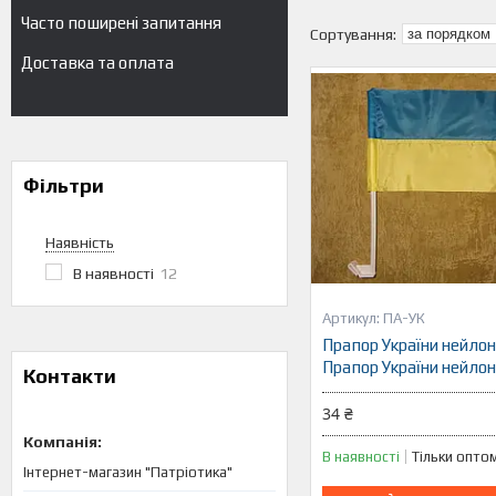
Часто поширені запитання
Доставка та оплата
Фільтри
Наявність
В наявності
12
ПА-УК
Прапор України нейлон
Прапор України нейло
Контакти
34 ₴
В наявності
Тільки опто
Інтернет-магазин "Патріотика"