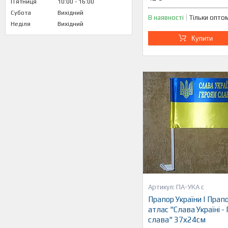
Пʼятниця
10:00
16:00
Субота
Вихідний
В наявності
Тільки опто
Неділя
Вихідний
Купити
ПА-УКА с
Прапор України | Прапо
атлас "Слава Україні -
слава" 37х24см