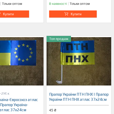
Тільки оптом
В наявності
Тільки оптом
Купити
Купити
Топ продаж
-2УЄ к
Прапор України ПТН ПНХ | Прапор
України ПТН ПНХ атлас 37х24см
раїна-Євросоюз атлас
 Прапор Україна-
атлас 37х24см
45 ₴