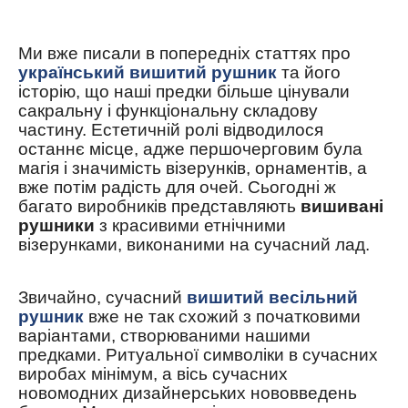
Ми вже писали в попередніх статтях про
український вишитий рушник
та його
історію
, що наші предки більше цінували
сакральну і функціональну складову
частину. Естетичн
ій
ролі відводилося
останнє місце, адже першочерговим була
магія і значимість візерунків, орнаментів, а
вже потім радість для очей. Сьогодні ж
багато виробників представляють
вишивані
рушники
з красивими етнічними
візерунками, виконаними на сучасний лад.
Звичайно, сучасний
вишитий весільний
рушник
вже не так схожий з початковими
варіантами, створюваними нашими
предками. Ритуальної символіки в сучасних
виробах мінімум, а вісь сучасних
новомодних дизайнерських нововведень