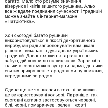
багато. Мало хто розуміє значення
візерунків і квітів вишитого рушника. Альо
все ж вдале поєднання сучасності і традицій
можна знайте в інтернет-магазині
«Патріотик
а
».
Хоч сьогодні багато рушники
використовуються в якості декоративного
вироб
у
, ми раді запропонувати вам цікаві
рішення, виконані в дусі давніх українських
традицій.
Давні
техніки не втрачені і не
забуті, дійшовши до наших часів. Зараз хіба
тільки в селах можна зустріти вдома, де лики
святих прикрашені стародавніми рушниками,
переданими за родом.
Єдине що не змінилося в техніці вишивки -
це використовувані кольор
і
. Як раніше, так і
сьогодні активно застосовуються червоні,
білі, чорні, помаранчеві, зелені і жовті