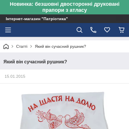
Новинка: безшовні двосторонні друковані
прапори з атласу
Інтернет-магазин "Патріотика"
Статті
Який він сучасний рушник?
Який він сучасний рушник?
15.01.2015