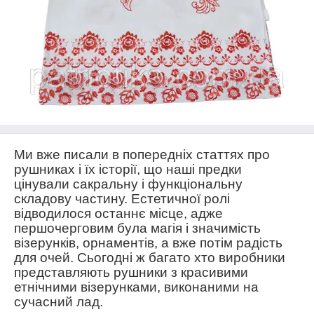
Ми вже писали в попередніх статтях про
рушниках і їх історії, що наші предки
цінували сакральну і функціональну
складову частину. Естетичної ролі
відводилося останнє місце, адже
першочерговим була магія і значимість
візерунків, орнаментів, а вже потім радість
для очей. Сьогодні ж багато хто виробники
представляють рушники з красивими
етнічними візерунками, виконаними на
сучасний лад.