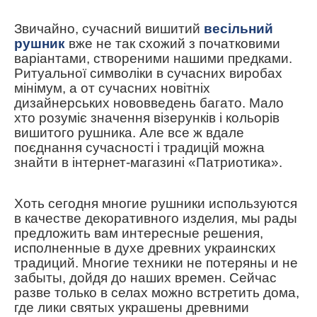
Звичайно, сучасний вишитий
весільний
рушник
вже не так схожий з початковими
варіантами, створеними нашими предками.
Ритуальної символіки в сучасних виробах
мінімум, а от сучасних новітніх
дизайнерських нововведень багато. Мало
хто розуміє значення візерунків і кольорів
вишитого рушника. Але все ж вдале
поєднання сучасності і традицій можна
знайти в інтернет-магазині «Патриотика».
Хоть сегодня многие рушники используются
в качестве декоративного изделия, мы рады
предложить вам интересные решения,
исполненные в духе древних украинских
традиций. Многие техники не потеряны и не
забыты, дойдя до наших времен. Сейчас
разве только в селах можно встретить дома,
где лики святых украшены древними